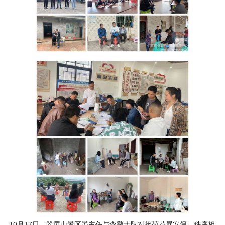
10月17日，翠屏山景区晏主任与森警大队对接菊花展安保、秩序相