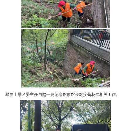
翠屏山景区晏主任与赵一曼纪念馆廖馆长对接菊花展相关工作。