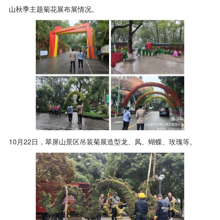
山秋季主题菊花展布展情况。
10月22日，翠屏山景区吊装菊展造型龙、凤、蝴蝶、玫瑰等。