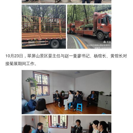
10月23日，翠屏山景区晏主任与赵一曼廖书记、杨馆长、黄馆长对
接菊展期间工作。