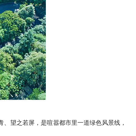
常青、望之若屏，是喧嚣都市里一道绿色风景线，