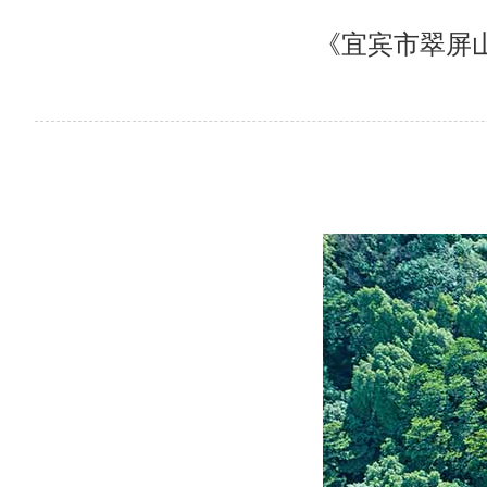
《宜宾市翠屏