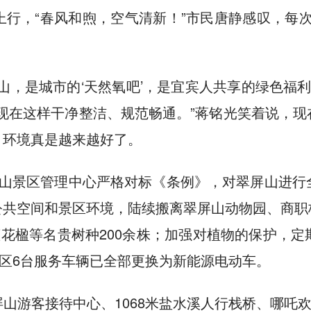
行，“春风和煦，空气清新！”市民唐静感叹，每
，是城市的‘天然氧吧’，是宜宾人共享的绿色福利
现在这样干净整洁、规范畅通。”蒋铭光笑着说，
，环境真是越来越好了。
屏山景区管理中心严格对标《条例》，对翠屏山进行
公共空间和景区环境，陆续搬离翠屏山动物园、商职
蓝花楹等名贵树种200余株；加强对植物的保护，
景区6台服务车辆已全部更换为新能源电动车。
山游客接待中心、1068米盐水溪人行栈桥、哪吒欢