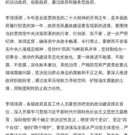
的法治政府、创新政府、廉洁政府和服务型政府。
李强强调，今年是全面贯彻党的二十大精神的开局之年，是本届政
府履行职责的第一年，政府党风廉政建设要实现新的进展。要围绕
当好贯彻党中央决策部署的执行者、行动派、实干家，进一步严明
纪律、加强监督，确保党中央政令畅通、令行禁止。要锲而不舍落
实中央八项规定精神，坚持纠“四风”与树新风并举，坚持勤俭办一
切事业，推动作风建设常态化长效化。要一体推进不敢腐、不能
腐、不想腐，深化标本兼治、系统治理，严格防范和严肃查处重点
领域腐败问题，坚决惩治群众身边的腐败和不正之风。要深入推进
政府职能转变，通过改革压缩权力寻租空间、铲除滋生腐败的土
壤，用制度刚性防止权力任性。
李强强调，各级政府及其工作人员要坚持把党的政治建设摆在首
位，深入开展学习贯彻习近平新时代中国特色社会主义思想主题教
育，深刻领悟“两个确立”的决定性意义，增强“四个意识”、坚定“四
个自信”、做到“两个维护”。要坚决落实全面从严治党主体责任，严